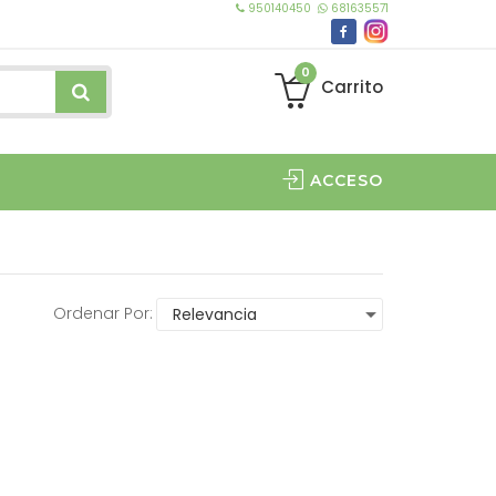
950140450
681635571
0
Carrito
ACCESO
Ordenar Por: