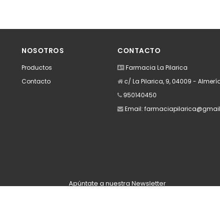
NOSOTROS
CONTACTO
Productos
Farmacia La Pilarica
Contacto
c/ La Pilarica, 9, 04009 - Almerí
950140450
Email:
farmaciapilarica@gmai
Apúntate a nuestra Newsletter
Escribe aquí tu email...
Suscribirse
He leído y acepto la
pólitica de privacidad