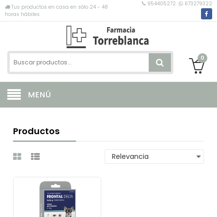
954405272
673279322
Tus productos en casa en sólo 24 - 48
horas hábiles
0
MENÚ
Productos