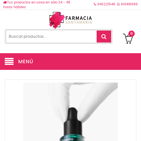
Tus productos en casa en sólo 24 - 48
945221548
619418686
horas hábiles
0
MENÚ