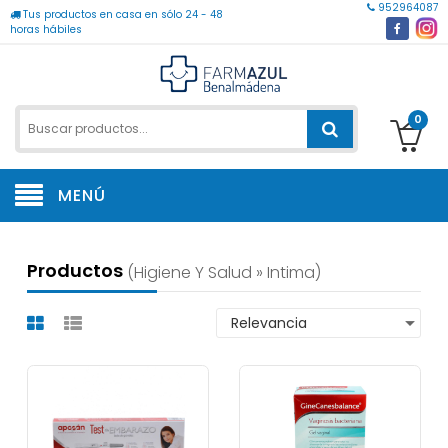
952964087
Tus productos en casa en sólo 24 - 48
horas hábiles
0
MENÚ
Productos
(higiene Y Salud » Intima)