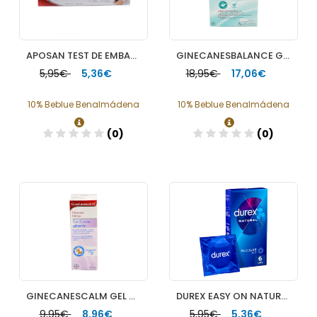
APOSAN TEST DE EMBARAZO
GINECANESBALANCE GEL VAGINAL 7 TUBOS 5 ML
5,95€
5,36€
18,95€
17,06€
10% Beblue Benalmádena
10% Beblue Benalmádena
(0)
(0)
Añadir
Añadir
GINECANESCALM GEL CREMA 15 G
DUREX EASY ON NATURAL PLUS 6 UNID
9,95€
8,96€
5,95€
5,36€