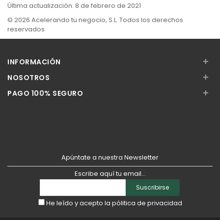
Última actualización: 8 de febrero de 2021
© 2026 Acelerando tu negocio, S.L. Todos los derechos
reservados
+
INFORMACIÓN
+
NOSOTROS
+
PAGO 100% SEGURO
Apúntate a nuestra Newsletter
Escribe aquí tu email...
Suscribirse
He leído y acepto la
pólitica de privacidad