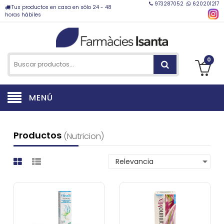
973287052
620201217
Tus productos en casa en sólo 24 - 48
horas hábiles
0
MENÚ
Productos
(nutricion)