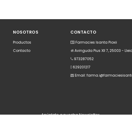
NOSOTROS
CONTACTO
Productos
Farmacies Isanta Pioxii
Contacto
Avinguda Pius XII 7, 25003 - Llei
973287052
629201217
Email:
farma.i@farmaciesisant
Apúntate a nuestra Newsletter
Escribe aquí tu email...
Suscribirse