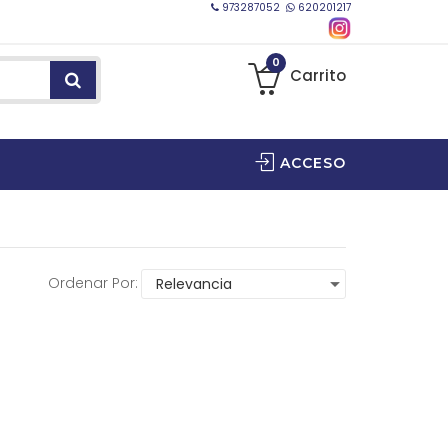
973287052
620201217
0
Carrito
ACCESO
Ordenar Por: