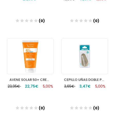
(0)
(0)
Añadir
Añadir
AVENE SOLAR 50+ CREMA 50ML.
CEPILLO UÑAS DOBLE PUAS NYLON BETER
23,95€
22,75€
5,00%
3,65€
3,47€
5,00%
(0)
(0)