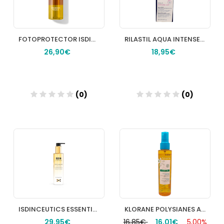
FOTOPROTECTOR ISDIN HYDRO 2 OIL SPF 30 200 ML
RILASTIL AQUA INTENSE 72 H 40 ML.
26,90€
18,95€
(0)
(0)
Añadir
Añadir
ISDINCEUTICS ESSENTIAL 200 ML
KLORANE POLYSIANES ACEITE REPARADOR AFTERSUN 150ML
29,95€
16,85€
16,01€
5,00%