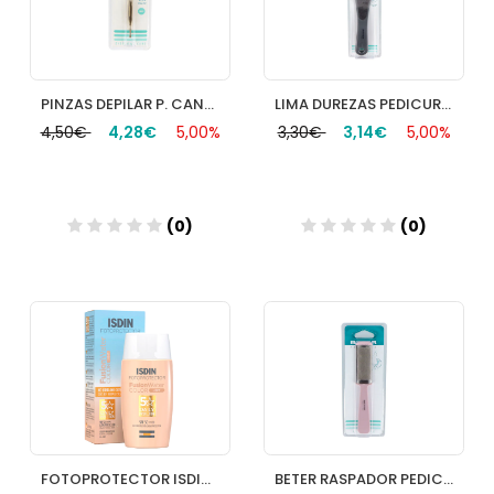
PINZAS DEPILAR P. CANGREJO DORADA BETER
LIMA DUREZAS PEDICURA ERGONOMICA BETER
4,50€
4,28€
5,00%
3,30€
3,14€
5,00%
(0)
(0)
Añadir
Añadir
FOTOPROTECTOR ISDIN FUSION WATER COLOR LIGHT 50 ML
BETER RASPADOR PEDICURO INOX.R/24439