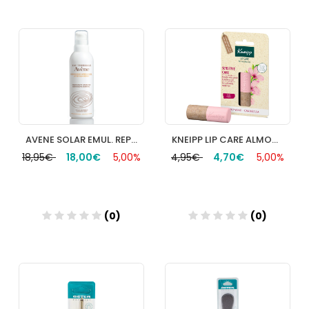
Añadir
Añadir
AVENE SOLAR EMUL. REP. AFTERSUN 200 ML.
KNEIPP LIP CARE ALMOND BALSAMO LABIAL
18,95€
18,00€
5,00%
4,95€
4,70€
5,00%
(0)
(0)
Añadir
Añadir