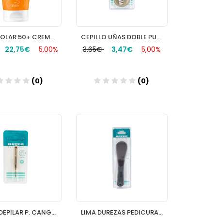
AVENE SOLAR 50+ CREMA 50ML.
CEPILLO UÑAS DOBLE PUAS NYLON BETER
22,75€
5,00%
3,65€
3,47€
5,00%
(0)
(0)
Añadir
Añadir
PINZAS DEPILAR P. CANGREJO DORADA BETER
LIMA DUREZAS PEDICURA ERGONOMICA BETER