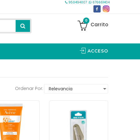
950494007
676661404
0
Carrito
ACCESO
Ordenar Por: