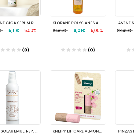
KLORANE CICA SERUM REPARAD. CUPUACU 100M
KLORANE POLYSIANES ACEITE REPARADOR AFTERSUN 150ML
0€
15,11€
5,00%
16,85€
16,01€
5,00%
23,95€
(0)
(0)
Añadir
Añadir
AVENE SOLAR EMUL. REP. AFTERSUN 200 ML.
KNEIPP LIP CARE ALMOND BALSAMO LABIAL