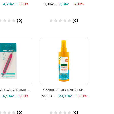
4,28€
5,00%
3,30€
3,14€
5,00%
(0)
(0)
Añadir
Añadir
CORTACUTICULAS LIMA Y NAJAPIELES
KLORANE POLYSIANES SPRAY SOLAR SUBLIME SPF 50+
6,94€
5,00%
24,95€
23,70€
5,00%
(0)
(0)