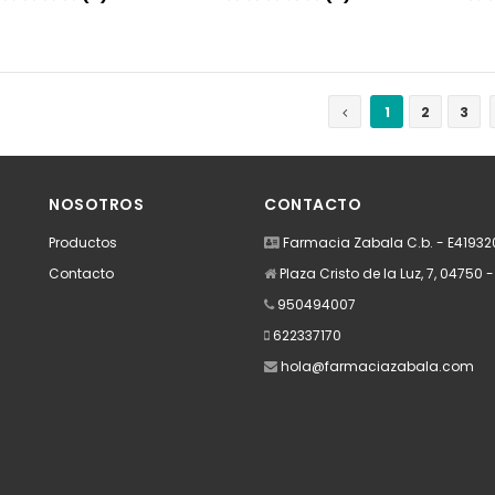
Añadir
Añadir
1
2
3
NOSOTROS
CONTACTO
Productos
Farmacia Zabala C.b. - E4193
Contacto
Plaza Cristo de la Luz, 7, 04750 
950494007
622337170
hola@farmaciazabala.com