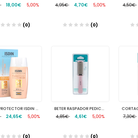
€
18,00€
5,00%
4,95€
4,70€
5,00%
4,50€
(0)
(0)
Añadir
Añadir
FOTOPROTECTOR ISDIN FUSION WATER COLOR LIGHT 50 ML
BETER RASPADOR PEDICURO INOX.R/24439
€
24,65€
5,00%
4,85€
4,61€
5,00%
7,30€
(0)
(0)