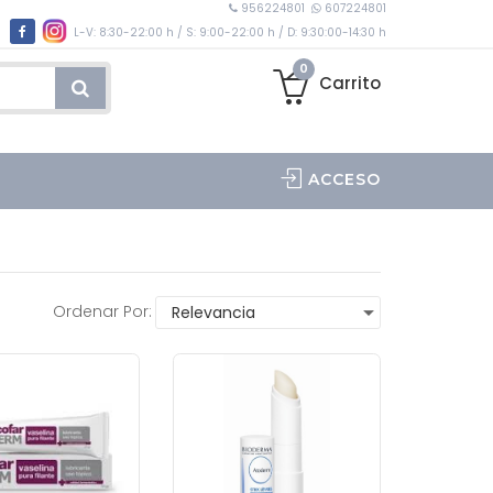
956224801
607224801
L-V: 8:30-22:00 h / S: 9:00-22:00 h / D: 9:30:00-14:30 h
0
Carrito
ACCESO
Ordenar Por: