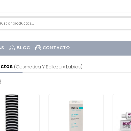
AS
BLOG
CONTACTO
uctos
(cosmetica Y Belleza » Labios)