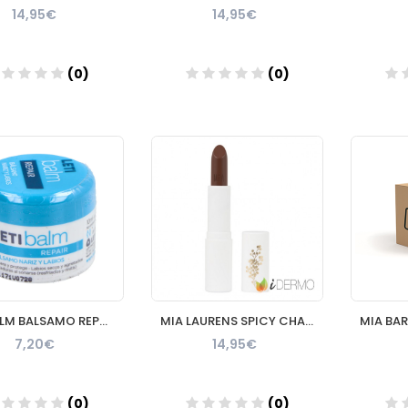
14,95€
14,95€
(0)
(0)
Añadir
Añadir
LETIBALM BALSAMO REPARADOR NARIZ Y LABIOS 1 TARRO 10 ML
MIA LAURENS SPICY CHAI LABIAL MATE LUXURY NUDES
7,20€
14,95€
(0)
(0)