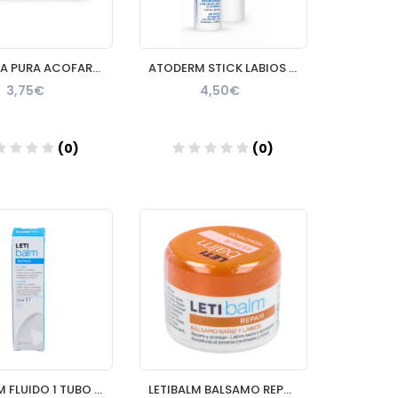
VASELINA PURA ACOFARDERM 60 G
ATODERM STICK LABIOS BIODERMA 1 ENVASE 4 g
3,75€
4,50€
(0)
(0)
Añadir
Añadir
LETIBALM FLUIDO 1 TUBO 10 ML
LETIBALM BALSAMO REPARADOR NARIZ Y LABIOS PEDIATRICO 1 TARR