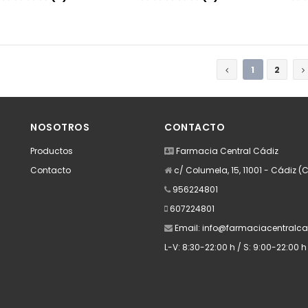
Añadir
Añadir
1
2
NOSOTROS
CONTACTO
Productos
Farmacia Central Cádiz
Contacto
c/ Columela, 15, 11001 - Cádiz (
956224801
607224801
Email:
info@farmaciacentralca
L-V: 8:30-22:00 h / S: 9:00-22:00 h