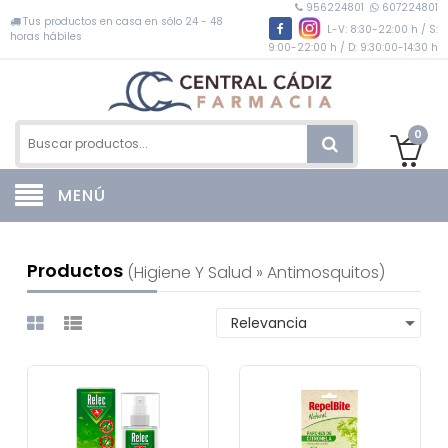
956224801
607224801
Tus productos en casa en sólo 24 - 48
L-V: 8:30-22:00 h / S:
horas hábiles
9:00-22:00 h / D: 9:30:00-14:30 h
0
MENÚ
Productos
(higiene Y Salud » Antimosquitos)